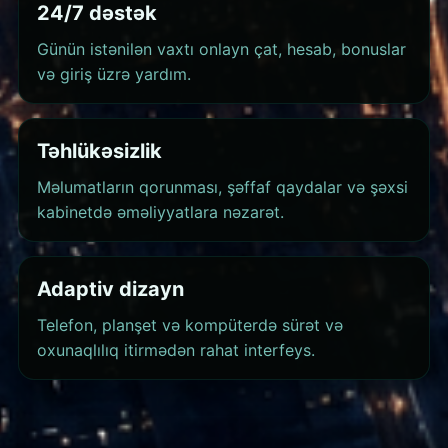
24/7 dəstək
Günün istənilən vaxtı onlayn çat, hesab, bonuslar
və giriş üzrə yardım.
Təhlükəsizlik
Məlumatların qorunması, şəffaf qaydalar və şəxsi
kabinetdə əməliyyatlara nəzarət.
Adaptiv dizayn
Telefon, planşet və kompüterdə sürət və
oxunaqlılıq itirmədən rahat interfeys.