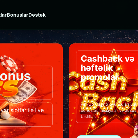
tlar
Bonuslar
Dəstək
Cashback və
həftəlik
Bonus
promolar
Pin-Up Casino oyunçuları üçü
r slotlar ilə live
bonuslar, missiyalar və xüsusi
təkliflər.