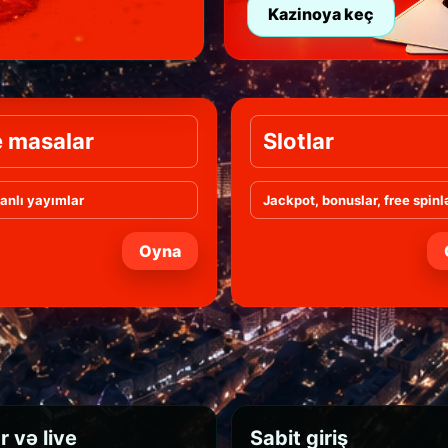
Kazinoya keç
e masalar
Slotlar
anlı yayımlar
Jackpot, bonuslar, free spinl
Oyna
r və live
Sabit giriş